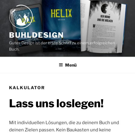
Zum
Inhalt
springen
BUHLDESIGN
Gutes Design ist der erste Schritt zu einem erfolgreichen
Buch.
Menü
KALKULATOR
Lass uns loslegen!
Mit individuellen Lösungen, die zu deinem Buch und
deinen Zielen passen. Kein Baukasten und keine