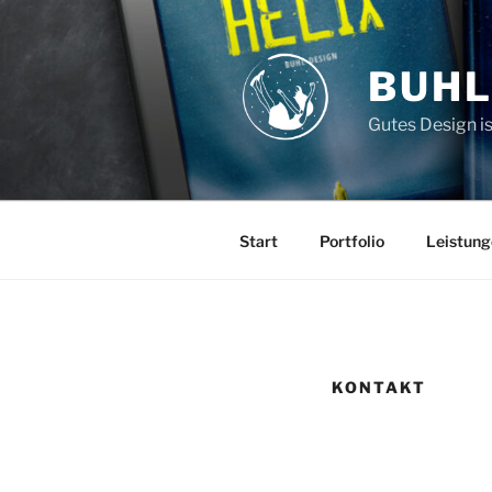
Zum
Inhalt
springen
BUHL
Gutes Design is
Start
Portfolio
Leistung
KONTAKT