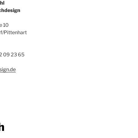
hl
chdesign
e 10
f/Pittenhart
32 09 23 65
sign.de
h