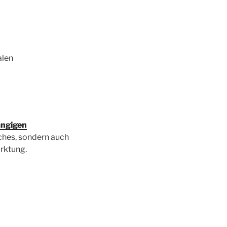
alen
ngigen
uches, sondern auch
rktung.