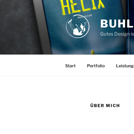
Zum
Inhalt
springen
BUHL
Gutes Design is
Start
Portfolio
Leistung
ÜBER MICH