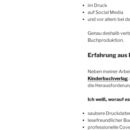
im Druck
auf Social Media
und vor allem bei d
Genau deshalb verbi
Buchproduktion.
Erfahrung aus 
Neben meiner Arbeit
Kinderbuchverlag
.
die Herausforderun
Ich weiß, worauf 
saubere Druckdate
lesefreundlicher Bu
professionelle Cov